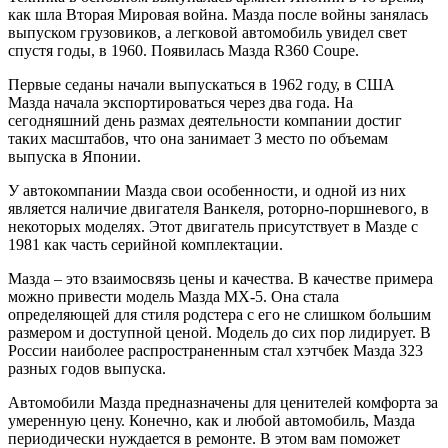
как шла Вторая Мировая война. Мазда после войны занялась
выпуском грузовиков, а легковой автомобиль увидел свет
спустя годы, в 1960. Появилась Мазда R360 Coupe.
Первые седаны начали выпускаться в 1962 году, в США
Мазда начала экспортироваться через два года. На
сегодняшний день размах деятельности компании достиг
таких масштабов, что она занимает 3 место по объемам
выпуска в Японии.
У автокомпании Мазда свои особенности, и одной из них
является наличие двигателя Ванкеля, роторно-поршневого, в
некоторых моделях. Этот двигатель присутствует в Мазде с
1981 как часть серийной комплектации.
Мазда – это взаимосвязь цены и качества. В качестве примера
можно привести модель Мазда МХ-5. Она стала
определяющей для стиля родстера с его не слишком большим
размером и доступной ценой. Модель до сих пор лидирует. В
России наиболее распространенным стал хэтчбек Мазда 323
разных годов выпуска.
Автомобили Мазда предназначены для ценителей комфорта за
умеренную цену. Конечно, как и любой автомобиль, Мазда
периодически нуждается в ремонте. В этом вам поможет