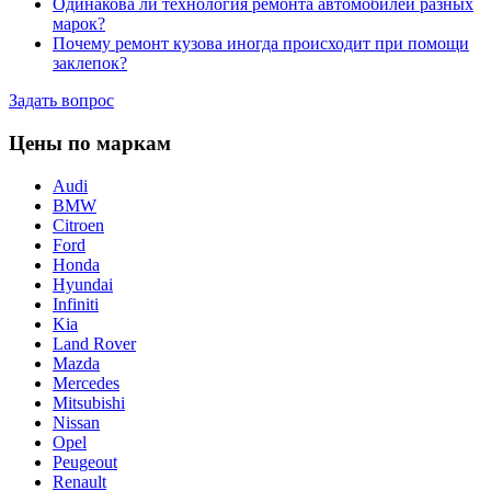
Одинакова ли технология ремонта автомобилей разных
марок?
Почему ремонт кузова иногда происходит при помощи
заклепок?
Задать вопрос
Цены по маркам
Audi
BMW
Citroen
Ford
Honda
Hyundai
Infiniti
Kia
Land Rover
Mazda
Mercedes
Mitsubishi
Nissan
Opel
Peugeout
Renault