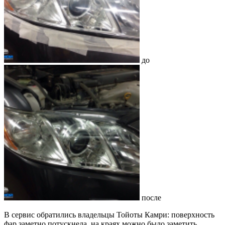
до
после
В сервис обратились владельцы Тойоты Камри: поверхность
фар заметно потускнела, на краях можно было заметить